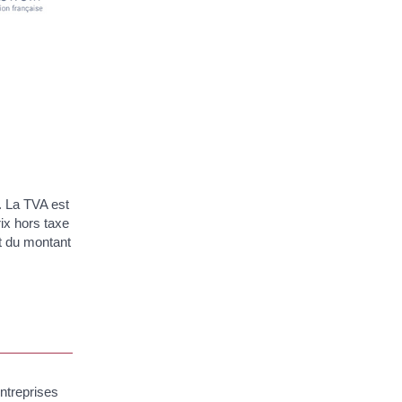
. La TVA est
rix hors taxe
et du montant
ntreprises