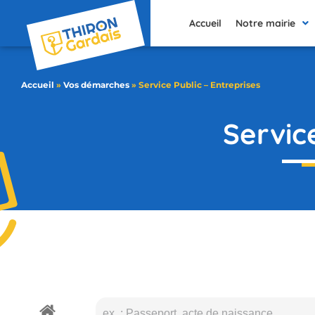
contenu
principal
Accueil
Notre mairie
Accueil
»
Vos démarches
»
Service Public – Entreprises
Servic